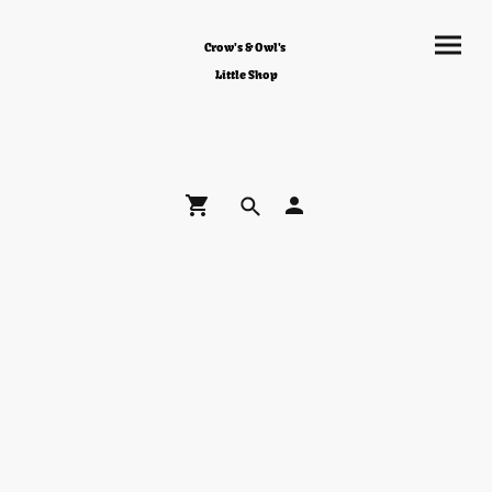
Crow's & Owl's
Little Shop