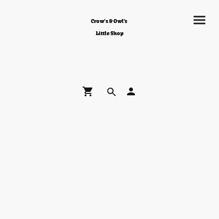
Crow's & Owl's
Little Shop