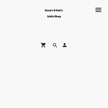
Crow's & Owl's
Little Shop