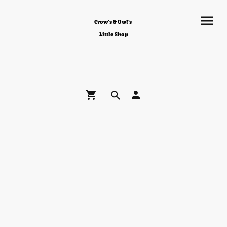
Crow's & Owl's
Little Shop