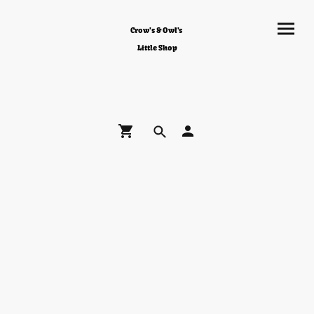
Crow's & Owl's
Little Shop