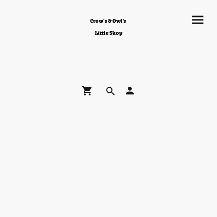
Crow's & Owl's
Little Shop