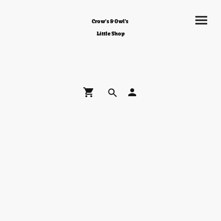
Crow's & Owl's
Little Shop