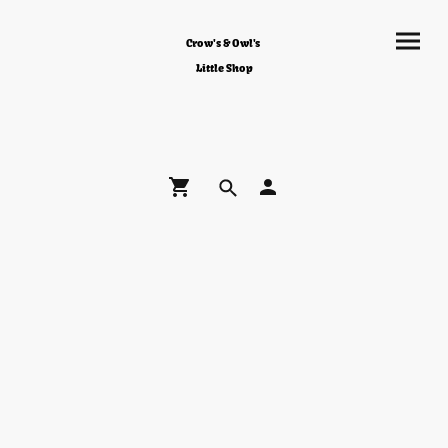
Crow's & Owl's
Little Shop