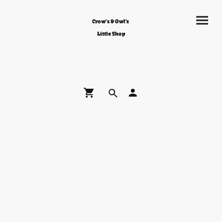
Crow's & Owl's
Little Shop