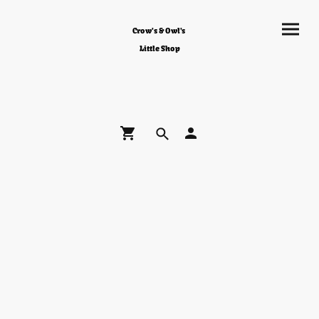
Crow's & Owl's
Little Shop