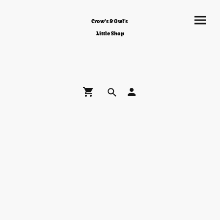
Crow's & Owl's
Little Shop