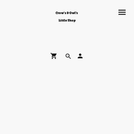
Crow's & Owl's
Little Shop