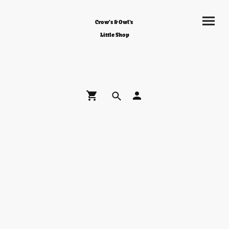
Crow's & Owl's
Little Shop