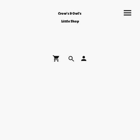
Crow's & Owl's
Little Shop