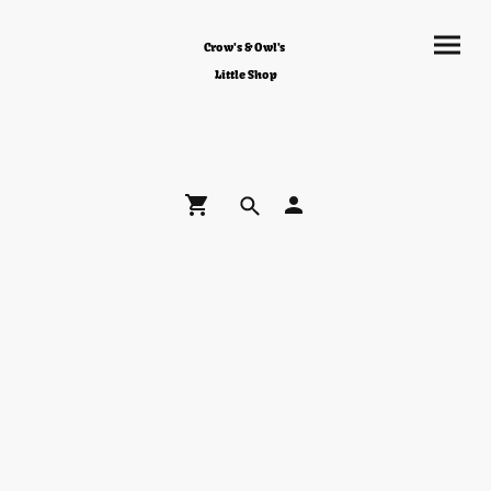
Crow's & Owl's
Little Shop