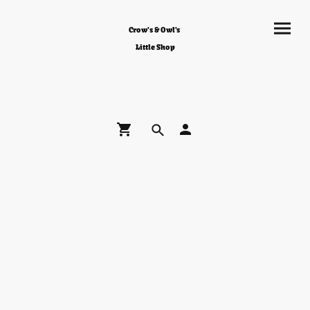
Crow's & Owl's
Little Shop