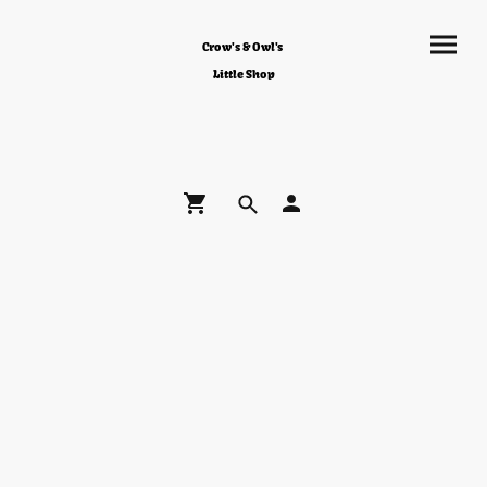
Crow's & Owl's
Little Shop