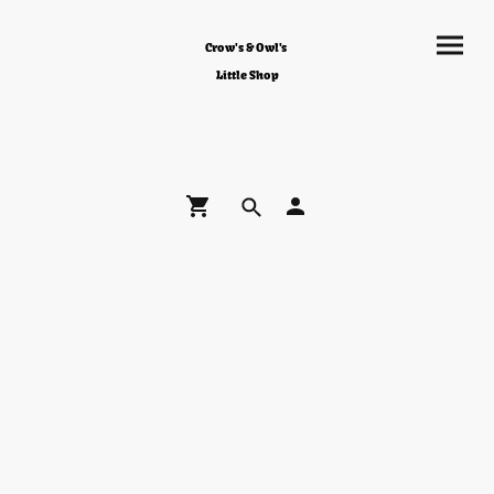
Crow's & Owl's
Little Shop