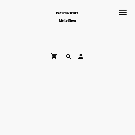
Crow's & Owl's
Little Shop