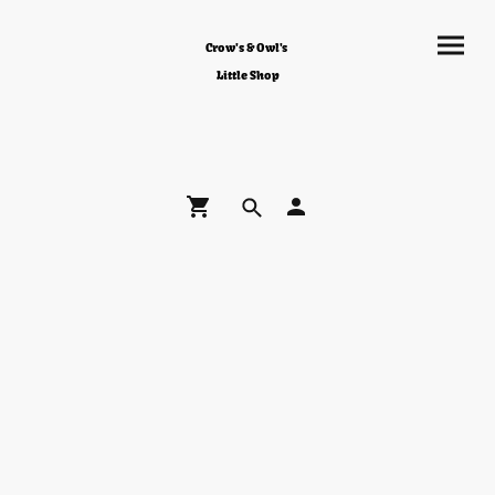
Crow's & Owl's
Little Shop