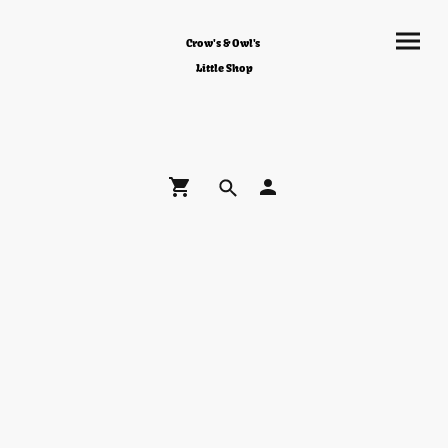
Crow's & Owl's
Little Shop