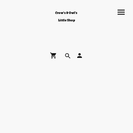
Crow's & Owl's
Little Shop