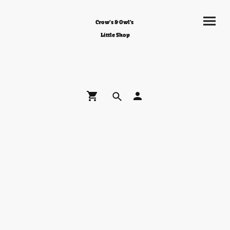
Crow's & Owl's
Little Shop