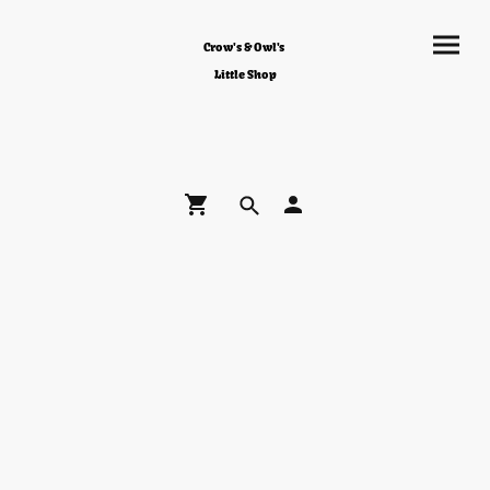
Crow's & Owl's
Little Shop