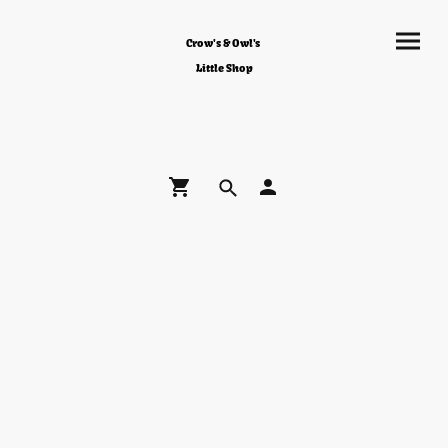
Crow's & Owl's
Little Shop