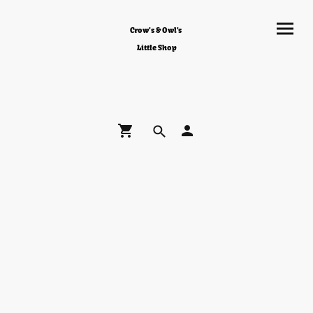
Crow's & Owl's
Little Shop