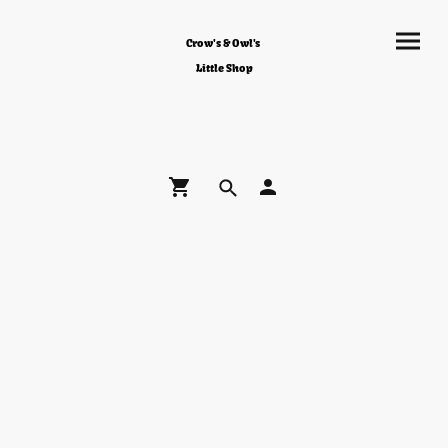
Crow's & Owl's
Little Shop