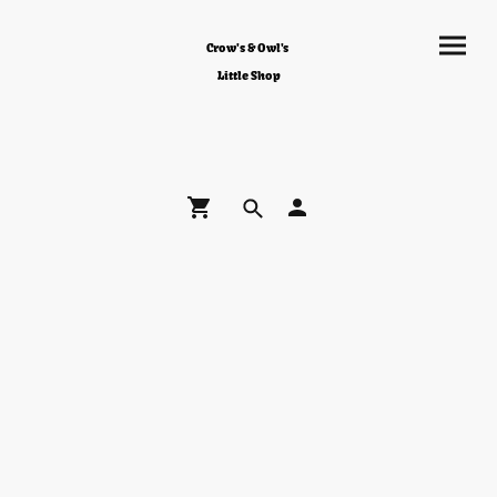
Crow's & Owl's
Little Shop