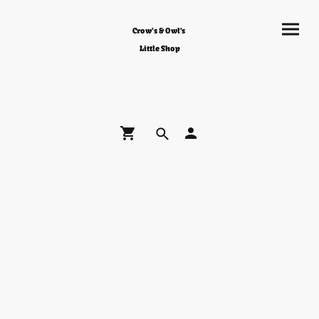
Crow's & Owl's
Little Shop