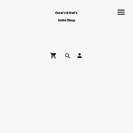
Crow's & Owl's
Little Shop