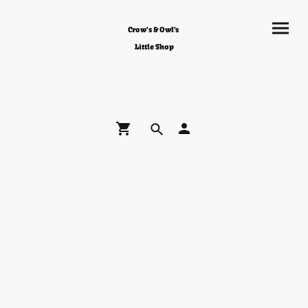
Crow's & Owl's
Little Shop