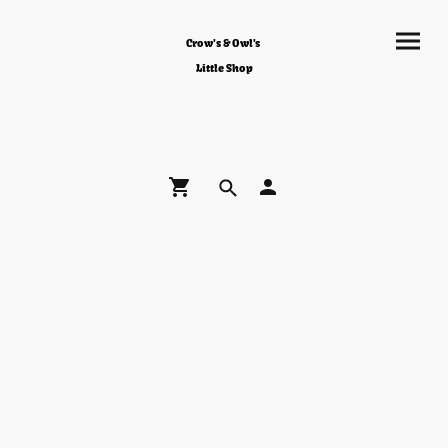
Crow's & Owl's
Little Shop