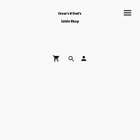
Crow's & Owl's
Little Shop