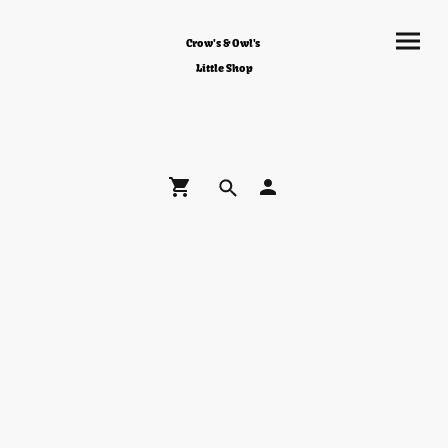
Crow's & Owl's
Little Shop