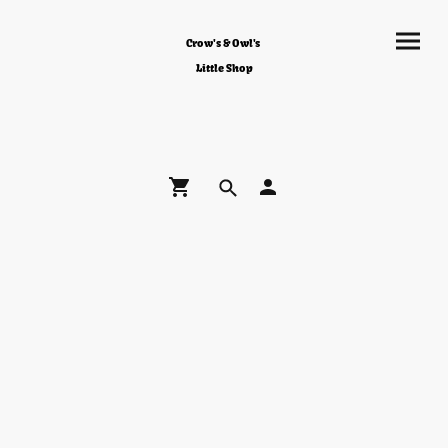
Crow's & Owl's
Little Shop