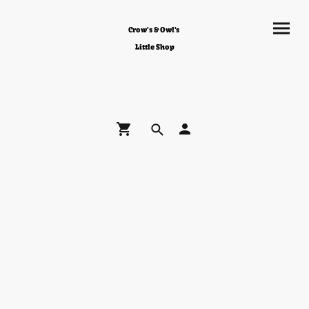
Crow's & Owl's
Little Shop