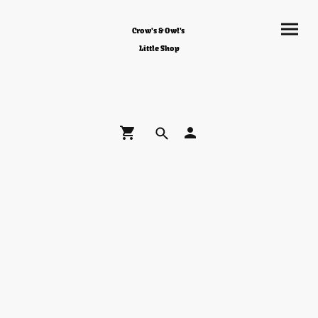
Crow's & Owl's
Little Shop