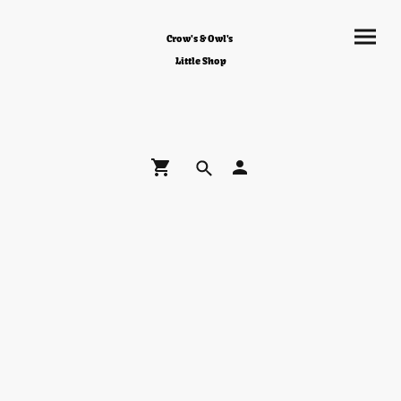
Crow's & Owl's
Little Shop