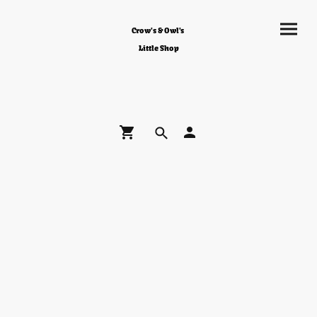
Crow's & Owl's
Little Shop