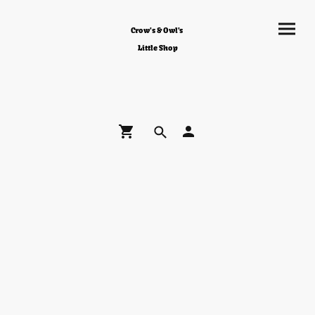
Crow's & Owl's
Little Shop