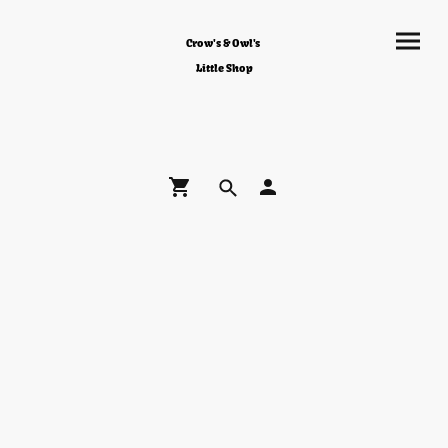
Crow's & Owl's
Little Shop