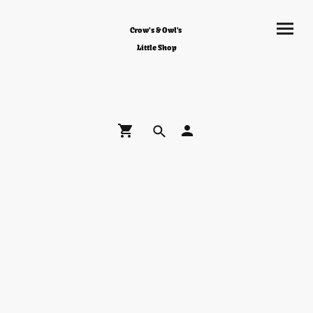
Crow's & Owl's
Little Shop