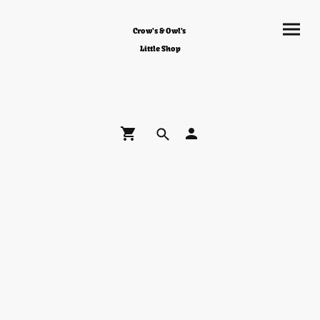
Crow's & Owl's
Little Shop