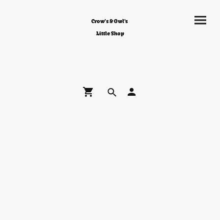
Crow's & Owl's
Little Shop