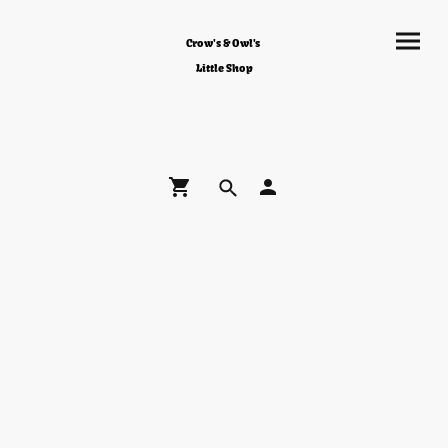
Crow's & Owl's
Little Shop