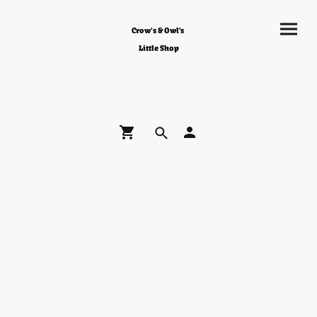
Crow's & Owl's
Little Shop