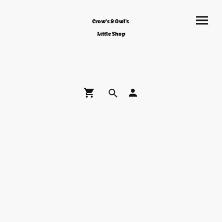
Crow's & Owl's
Little Shop