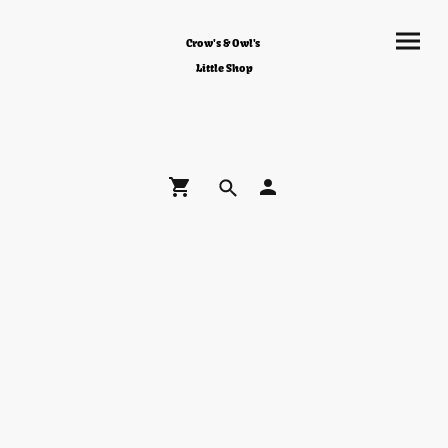
Crow's & Owl's
Little Shop