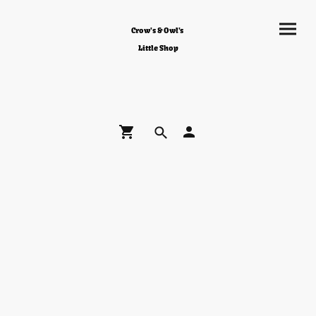
Crow's & Owl's
Little Shop