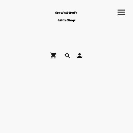
Crow's & Owl's
Little Shop